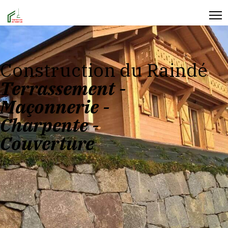
Construction du Raindé
Terrassement -
Maçonnerie -
Charpente -
Couverture