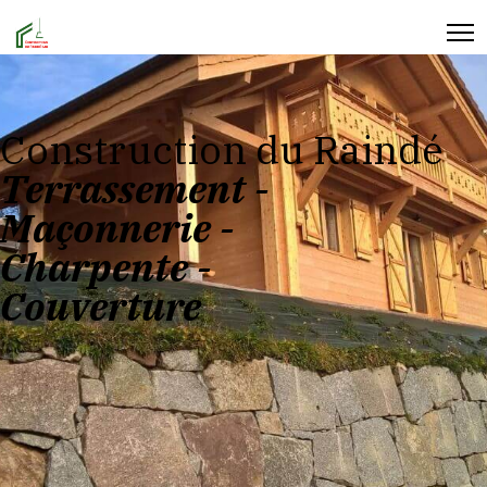
Construction du Raindé
Terrassement -
Maçonnerie -
Charpente -
Couverture