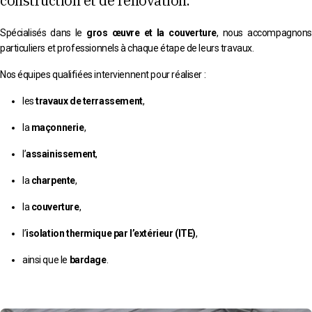
construction et de rénovation.
Spécialisés dans le
gros œuvre et la couverture
, nous accompagnons
particuliers et professionnels à chaque étape de leurs travaux.
Nos équipes qualifiées interviennent pour réaliser :
les
travaux de terrassement
,
la
maçonnerie
,
l’
assainissement
,
la
charpente
,
la
couverture
,
l’
isolation thermique par l’extérieur (ITE)
,
ainsi que le
bardage
.