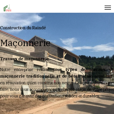
Construction du Raindé
Maçonnerie
Travaux de maçonnerie
Notre entreprise réalise
tous types de travaux d
maçonnerie traditionnelle et de béton armé
, aussi bien
en rénovation qu’en construction neuve. Grâce à notre savoir-
faire, nous vous accompagnons à chaque étape de votre projet
pour vous garantir des réalisations solides et durables.