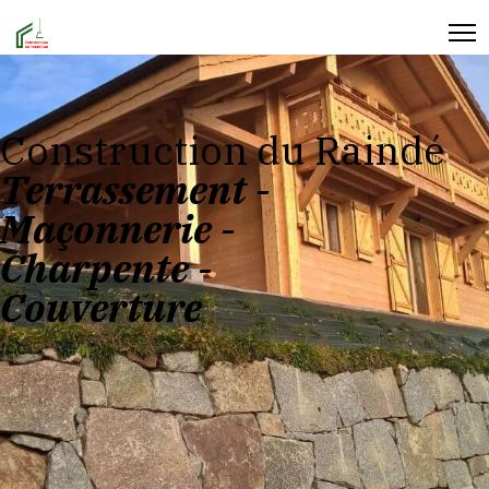
Construction du Raindé
Terrassement -
Maçonnerie -
Charpente -
Couverture