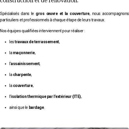
construction et de rénovation.
Spécialisés dans le
gros œuvre et la couverture
, nous accompagnons
particuliers et professionnels à chaque étape de leurs travaux.
Nos équipes qualifiées interviennent pour réaliser :
les
travaux de terrassement
,
la
maçonnerie
,
l’
assainissement
,
la
charpente
,
la
couverture
,
l’
isolation thermique par l’extérieur (ITE)
,
ainsi que le
bardage
.