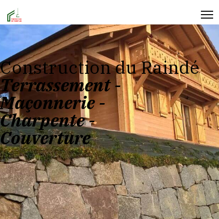
Construction du Raindé
Terrassement -
Maçonnerie -
Charpente -
Couverture