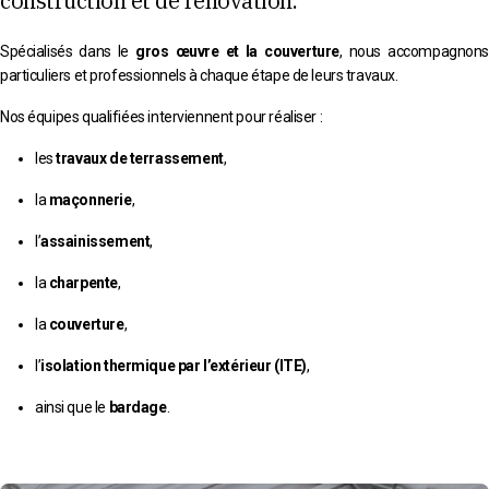
construction et de rénovation.
Spécialisés dans le
gros œuvre et la couverture
, nous accompagnons
particuliers et professionnels à chaque étape de leurs travaux.
Nos équipes qualifiées interviennent pour réaliser :
les
travaux de terrassement
,
la
maçonnerie
,
l’
assainissement
,
la
charpente
,
la
couverture
,
l’
isolation thermique par l’extérieur (ITE)
,
ainsi que le
bardage
.